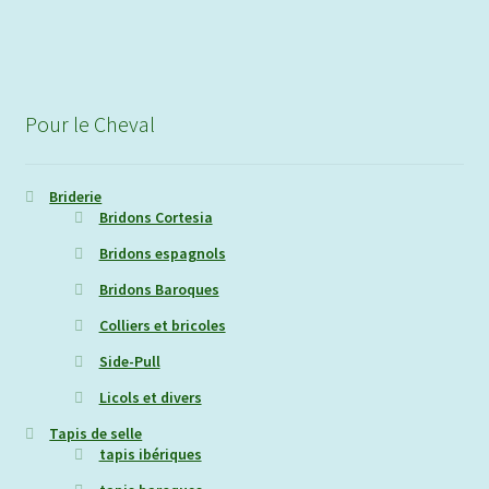
260,00€.
125,00€.
Pour le Cheval
Briderie
Bridons Cortesia
Bridons espagnols
Bridons Baroques
Colliers et bricoles
Side-Pull
Licols et divers
Tapis de selle
tapis ibériques