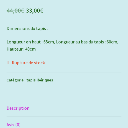
Le
Le
44,00
€
33,00
€
prix
prix
Dimensions du tapis :
initial
actuel
était :
est :
Longueur en haut : 65cm, Longueur au bas du tapis : 60cm,
Hauteur : 48cm
44,00€.
33,00€.
Rupture de stock
Catégorie :
tapis ibériques
Description
Avis (0)