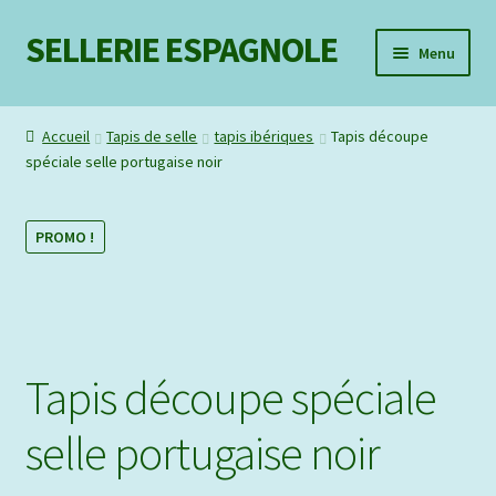
SELLERIE ESPAGNOLE
Aller
Aller
Menu
à
au
la
contenu
Mon compte
navigation
Accueil
Tapis de selle
tapis ibériques
Tapis découpe
spéciale selle portugaise noir
Liste d’envie
Contact
PROMO !
Tapis découpe spéciale
selle portugaise noir