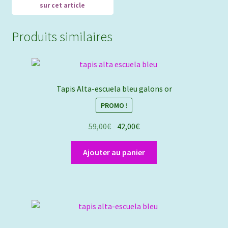
Produits similaires
Tapis Alta-escuela bleu galons or
PROMO !
Le
Le
59,00
€
42,00
€
prix
prix
initial
actuel
Ajouter au panier
était :
est :
59,00€.
42,00€.