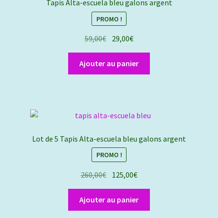
Tapis Alta-escuela bleu galons argent
PROMO !
Le
Le
59,00
€
29,00
€
prix
prix
initial
actuel
Ajouter au panier
était :
est :
59,00€.
29,00€.
Lot de 5 Tapis Alta-escuela bleu galons argent
PROMO !
Le
Le
260,00
€
125,00
€
prix
prix
initial
actuel
Ajouter au panier
était :
est :