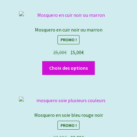
plusieurs
variations.
Les
options
Mosquero en cuir noir ou marron
peuvent
PROMO !
être
choisies
Le
Le
25,00
€
15,00
€
sur
prix
prix
la
Ce
initial
actuel
Choix des options
page
produit
était :
est :
du
a
25,00€.
15,00€.
produit
plusieurs
variations.
Les
options
Mosquero en soie bleu rouge noir
peuvent
PROMO !
être
choisies