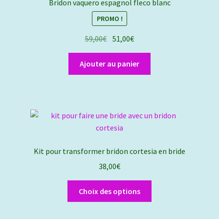
Bridon vaquero espagnol fleco blanc
peuvent
PROMO !
être
choisies
Le
Le
59,00
€
51,00
€
sur
prix
prix
la
initial
actuel
Ajouter au panier
page
était :
est :
du
59,00€.
51,00€.
produit
Kit pour transformer bridon cortesia en bride
38,00
€
Ce
Choix des options
produit
a