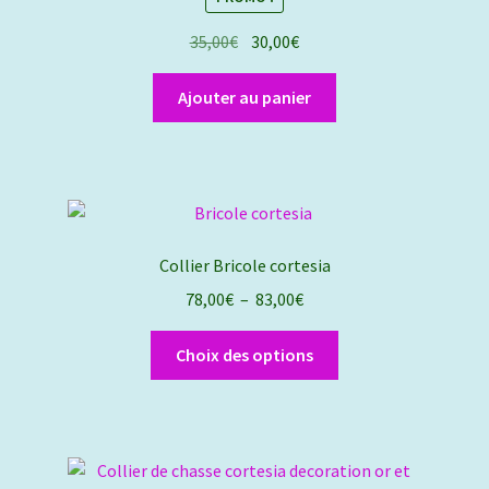
Le
Le
35,00
€
30,00
€
prix
prix
initial
actuel
Ajouter au panier
était :
est :
35,00€.
30,00€.
Collier Bricole cortesia
Plage
78,00
€
–
83,00
€
de
Ce
prix :
Choix des options
produit
78,00€
a
à
plusieurs
83,00€
variations.
Les