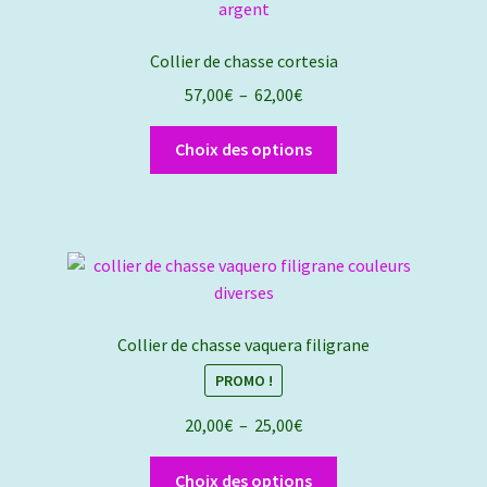
options
peuvent
Collier de chasse cortesia
être
Plage
57,00
€
–
62,00
€
choisies
de
sur
Ce
prix :
Choix des options
la
produit
57,00€
page
a
à
du
plusieurs
62,00€
produit
variations.
Les
options
peuvent
Collier de chasse vaquera filigrane
être
PROMO !
choisies
sur
Plage
20,00
€
–
25,00
€
la
de
page
Ce
prix :
Choix des options