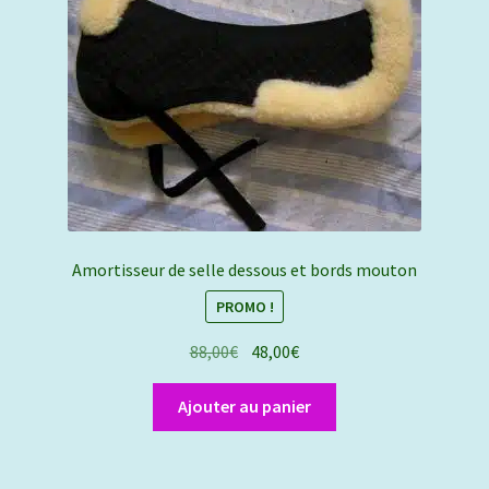
Amortisseur de selle dessous et bords mouton
PROMO !
Le
Le
88,00
€
48,00
€
prix
prix
initial
actuel
Ajouter au panier
était :
est :
88,00€.
48,00€.