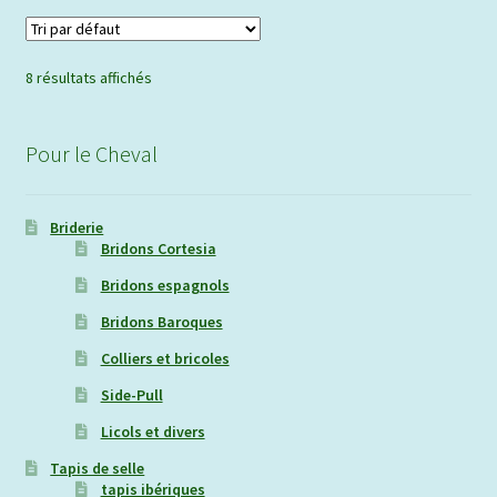
variations.
Les
options
8 résultats affichés
peuvent
être
choisies
Pour le Cheval
sur
la
Briderie
page
Bridons Cortesia
du
Bridons espagnols
produit
Bridons Baroques
Colliers et bricoles
Side-Pull
Licols et divers
Tapis de selle
tapis ibériques