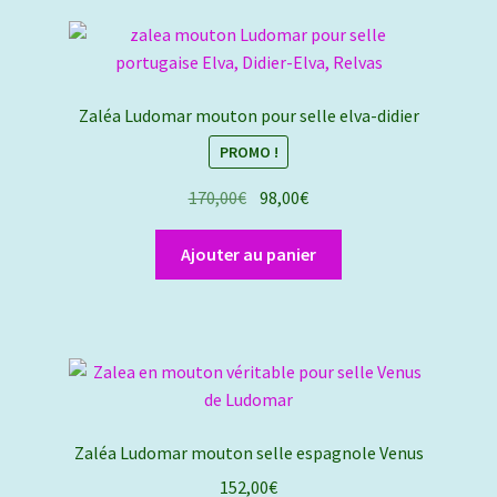
Zaléa Ludomar mouton pour selle elva-didier
PROMO !
Le
Le
170,00
€
98,00
€
prix
prix
initial
actuel
Ajouter au panier
était :
est :
170,00€.
98,00€.
Zaléa Ludomar mouton selle espagnole Venus
152,00
€