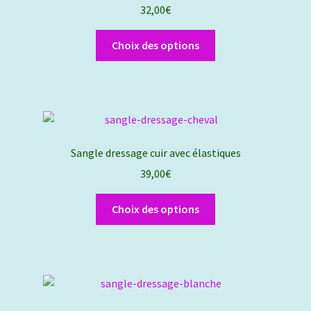
32,00
€
Ce
Choix des options
produit
a
plusieurs
variations.
Les
options
Sangle dressage cuir avec élastiques
peuvent
39,00
€
être
choisies
Ce
Choix des options
sur
produit
la
a
page
plusieurs
du
variations.
produit
Les
options