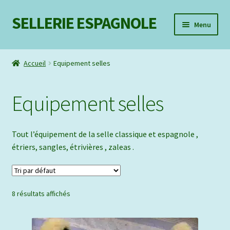
SELLERIE ESPAGNOLE
Aller
Aller
Menu
à
au
la
contenu
Ouvrir
Mon compte
navigation
le
Accueil
Equipement selles
menu
Liste d’envie
enfant
Equipement selles
Contact
Tout l’équipement de la selle classique et espagnole ,
étriers, sangles, étrivières , zaleas .
8 résultats affichés