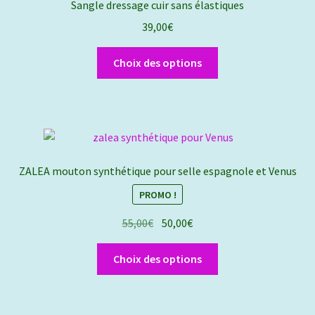
Sangle dressage cuir sans élastiques
peuvent
39,00
€
être
choisies
Ce
Choix des options
sur
produit
la
a
page
plusieurs
du
variations.
produit
Les
options
ZALEA mouton synthétique pour selle espagnole et Venus
peuvent
PROMO !
être
choisies
Le
Le
55,00
€
50,00
€
sur
prix
prix
la
Ce
initial
actuel
Choix des options
page
produit
était :
est :
du
a
55,00€.
50,00€.
produit
plusieurs