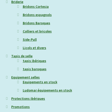
Briderie
Bridons Cortesia
Bridons espagnols
Bridons Baroques
Colliers et bricoles
Side-Pull
Licols et divers
Tapis de selle
tapis ibériques
tapis baroques
Equipement selles
Equipements en stock
Ludomar équipements en stock
Protections ibériques
Promotions