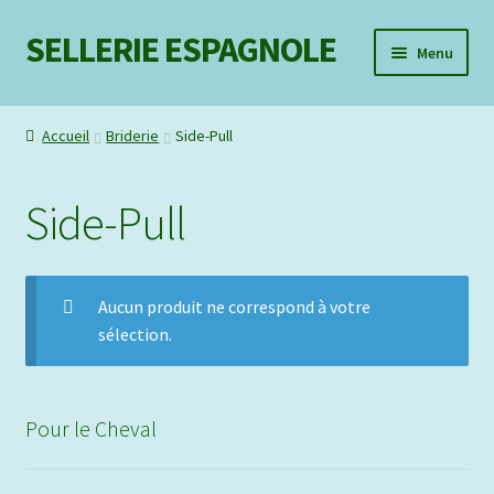
SELLERIE ESPAGNOLE
Aller
Aller
Menu
à
au
la
contenu
Ouvrir
Mon compte
navigation
le
Accueil
Briderie
Side-Pull
menu
Liste d’envie
enfant
Side-Pull
Contact
Aucun produit ne correspond à votre
sélection.
Pour le Cheval