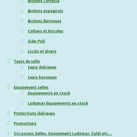
Bridons Cortesia
Bridons espagnols
Bridons Baroques
Colliers et bricoles
Side-Pull
Licols et divers
Tapis de selle
tapis ibériques
tapis baroques
Equipement selles
Equipements en stock
Ludomar équipements en stock
Protections ibériques
Promotions
Occasions Selles, Equipement Ludomar, Zaldi etc…