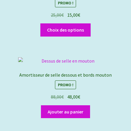
PROMO !
Le
Le
25,00
€
15,00
€
prix
prix
Ce
initial
actuel
Choix des options
produit
était :
est :
a
25,00€.
15,00€.
plusieurs
variations.
Les
options
Amortisseur de selle dessous et bords mouton
peuvent
PROMO !
être
choisies
Le
Le
88,00
€
48,00
€
sur
prix
prix
la
initial
actuel
Ajouter au panier
page
était :
est :
du
88,00€.
48,00€.
produit