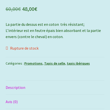
Le
Le
60,00
€
48,00
€
prix
prix
La partie du dessus est en coton très résistant;
initial
actuel
L’intérieur est en feutre épais bien absorbant et la partie
était :
est :
envers (contre le cheval) en coton.
60,00€.
48,00€.
Rupture de stock
Catégories :
Promotions
,
Tapis de selle
,
tapis ibériques
Description
Avis (0)