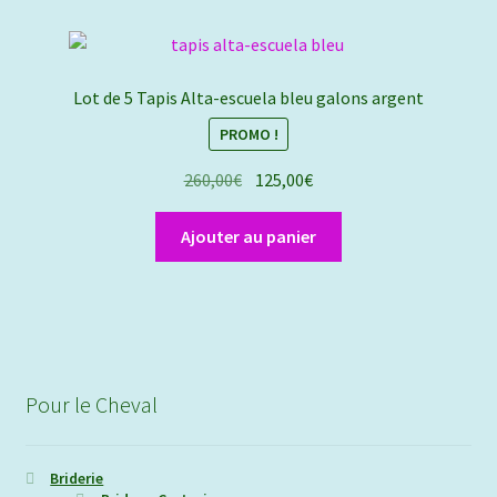
Lot de 5 Tapis Alta-escuela bleu galons argent
PROMO !
Le
Le
260,00
€
125,00
€
prix
prix
initial
actuel
Ajouter au panier
était :
est :
260,00€.
125,00€.
Pour le Cheval
Briderie