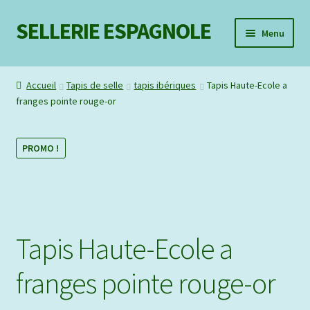
SELLERIE ESPAGNOLE
Aller
Aller
Menu
à
au
la
contenu
Mon compte
navigation
Accueil
Tapis de selle
tapis ibériques
Tapis Haute-Ecole a
franges pointe rouge-or
Liste d’envie
Contact
PROMO !
Tapis Haute-Ecole a
franges pointe rouge-or