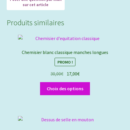
Produits similaires
Chemisier blanc classique manches longues
PROMO !
Le
Le
30,00
€
17,00
€
prix
prix
Ce
initial
actuel
Choix des options
produit
était :
est :
a
30,00€.
17,00€.
plusieurs
variations.
Les
options