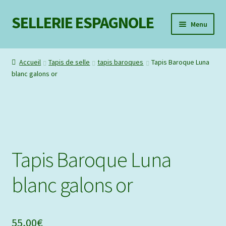
SELLERIE ESPAGNOLE
Aller
Aller
Menu
à
au
la
contenu
Mon compte
navigation
Accueil
Tapis de selle
tapis baroques
Tapis Baroque Luna
blanc galons or
Liste d’envie
Contact
Tapis Baroque Luna
blanc galons or
55,00
€