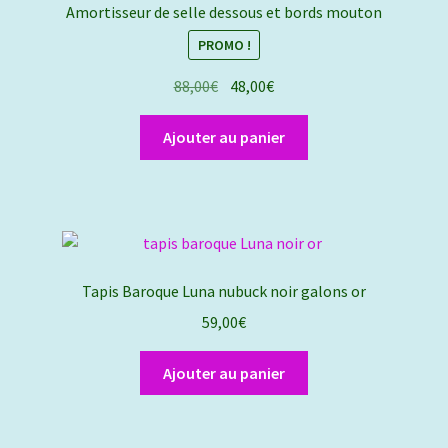
Amortisseur de selle dessous et bords mouton
peuvent
PROMO !
être
choisies
Le
Le
88,00
€
48,00
€
sur
prix
prix
la
initial
actuel
Ajouter au panier
page
était :
est :
du
88,00€.
48,00€.
produit
Tapis Baroque Luna nubuck noir galons or
59,00
€
Ajouter au panier