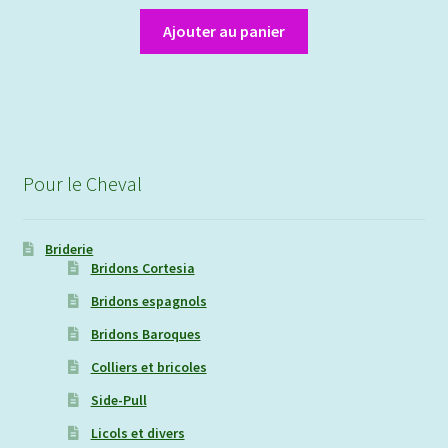
prix
prix
initial
actuel
Ajouter au panier
était :
est :
38,00€.
20,00€.
Pour le Cheval
Briderie
Bridons Cortesia
Bridons espagnols
Bridons Baroques
Colliers et bricoles
Side-Pull
Licols et divers