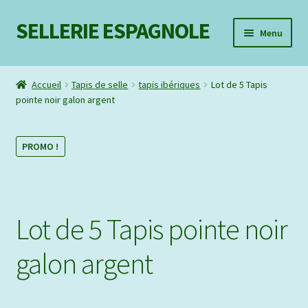
SELLERIE ESPAGNOLE
Aller
Aller
Menu
à
au
la
contenu
Ouvrir
Mon compte
navigation
le
Accueil
Tapis de selle
tapis ibériques
Lot de 5 Tapis
menu
pointe noir galon argent
Liste d’envie
enfant
Contact
PROMO !
Lot de 5 Tapis pointe noir
galon argent