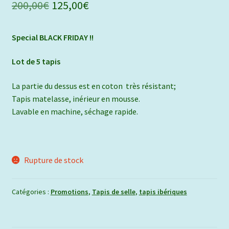
Le
Le
200,00
€
125,00
€
prix
prix
Special BLACK FRIDAY !!
initial
actuel
était :
est :
Lot de 5 tapis
200,00€.
125,00€.
La partie du dessus est en coton très résistant;
Tapis matelasse, inérieur en mousse.
Lavable en machine, séchage rapide.
Rupture de stock
Catégories :
Promotions
,
Tapis de selle
,
tapis ibériques