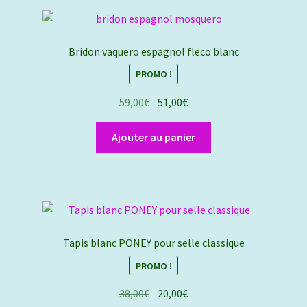
variations.
Les
options
Bridon vaquero espagnol fleco blanc
peuvent
PROMO !
être
choisies
Le
Le
59,00
€
51,00
€
sur
prix
prix
la
initial
actuel
Ajouter au panier
page
était :
est :
du
59,00€.
51,00€.
produit
Tapis blanc PONEY pour selle classique
PROMO !
Le
Le
38,00
€
20,00
€