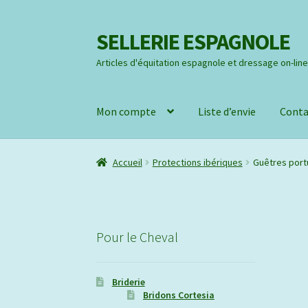
SELLERIE ESPAGNOLE
Aller
Aller
à
au
Articles d'équitation espagnole et dressage on-lin
la
contenu
navigation
Mon compte
Liste d’envie
Conta
Accueil
Protections ibériques
Guêtres port
Pour le Cheval
Briderie
Bridons Cortesia