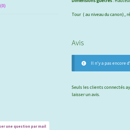
Dimensions guêtres
: Hauteu
 (0)
Tour ( au niveau du canon) , 
Avis
Il n’y a pas encore d’
Seuls les clients connectés ay
laisser un avis.