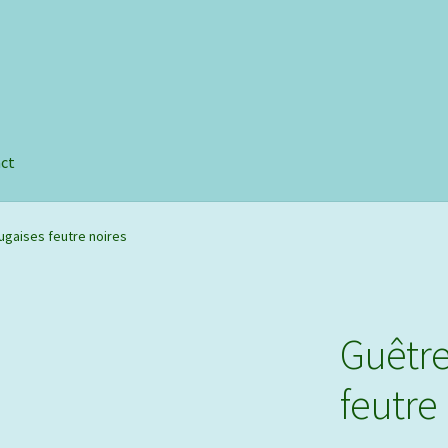
e
ct
ugaises feutre noires
Guêtre
feutre