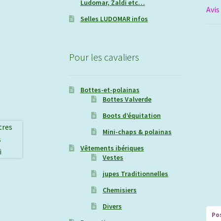
Ludomar, Zaldi etc…
Avis
Selles LUDOMAR infos
Pour les cavaliers
Bottes-et-polainas
Bottes Valverde
Boots d’équitation
Mini-chaps & polainas
Vêtements ibériques
Vestes
jupes Traditionnelles
Chemisiers
Divers