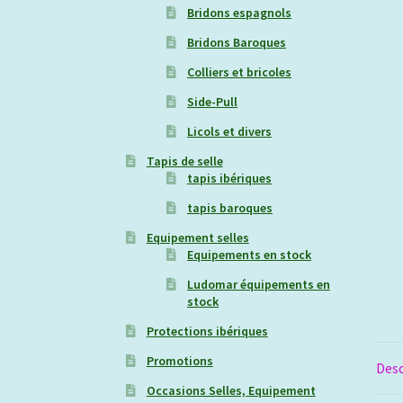
Bridons espagnols
Bridons Baroques
Colliers et bricoles
Side-Pull
Licols et divers
Tapis de selle
tapis ibériques
tapis baroques
Equipement selles
Equipements en stock
Ludomar équipements en
stock
Protections ibériques
Promotions
Desc
Occasions Selles, Equipement