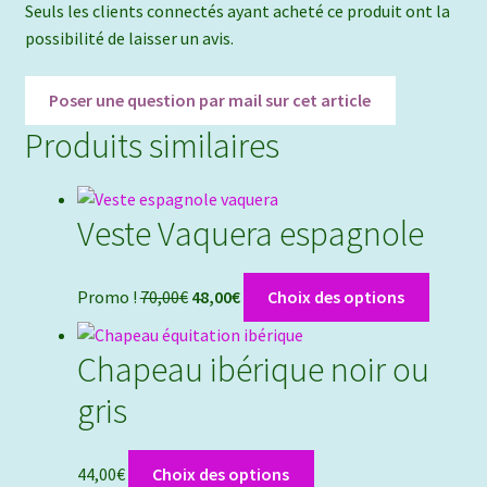
Seuls les clients connectés ayant acheté ce produit ont la
possibilité de laisser un avis.
Produits similaires
Veste Vaquera espagnole
Le
Le
Ce
Promo !
70,00
€
48,00
€
Choix des options
prix
prix
produit
initial
actuel
a
Chapeau ibérique noir ou
était :
est :
plusieu
70,00€.
48,00€.
variatio
gris
Les
options
Ce
44,00
€
Choix des options
peuven