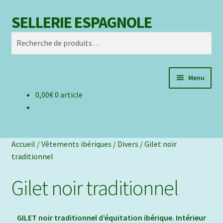
SELLERIE ESPAGNOLE
Aller
Aller
Recherche
à
au
Recherche
la
contenu
pour :
navigation
Menu
0,00
€
0 article
Mon compte
Liste d’envie
Accueil
/
Vêtements ibériques
/
Divers
/
Gilet noir
Contact
traditionnel
Gilet noir traditionnel
GILET noir traditionnel d’équitation ibérique. Intérieur