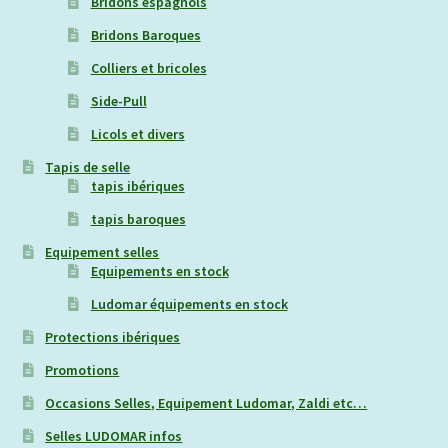
Bridons espagnols
Bridons Baroques
Colliers et bricoles
Side-Pull
Licols et divers
Tapis de selle
tapis ibériques
tapis baroques
Equipement selles
Equipements en stock
Ludomar équipements en stock
Protections ibériques
Promotions
Occasions Selles, Equipement Ludomar, Zaldi etc…
Selles LUDOMAR infos