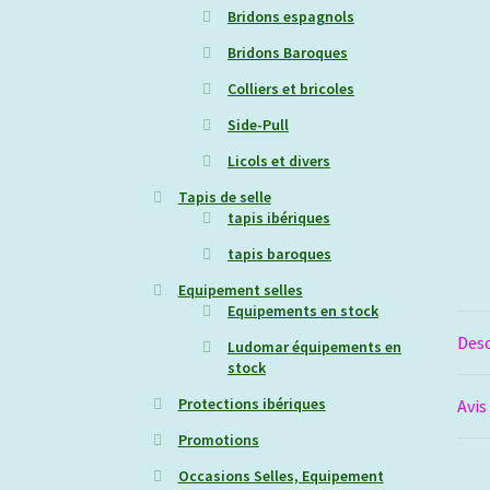
Bridons espagnols
Bridons Baroques
Colliers et bricoles
Side-Pull
Licols et divers
Tapis de selle
tapis ibériques
tapis baroques
Equipement selles
Equipements en stock
Desc
Ludomar équipements en
stock
Protections ibériques
Avis
Promotions
Occasions Selles, Equipement