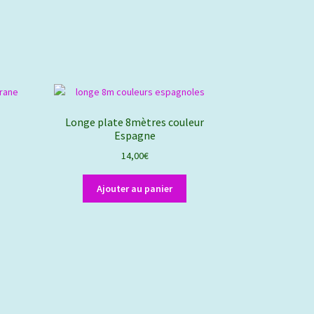
Longe plate 8mètres couleur
Espagne
14,00
€
Ajouter au panier
e
roduit
€
lusieurs
€
ariations.
es