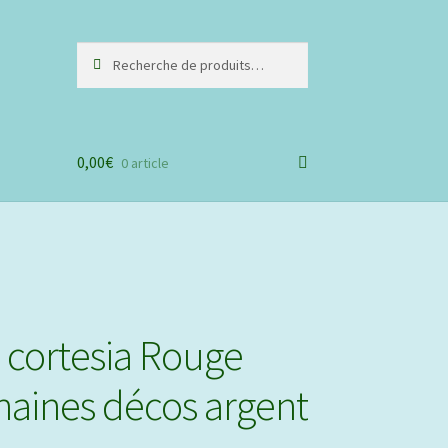
Recherche
Recherche
pour :
0,00
€
0 article
 cortesia Rouge
haines décos argent