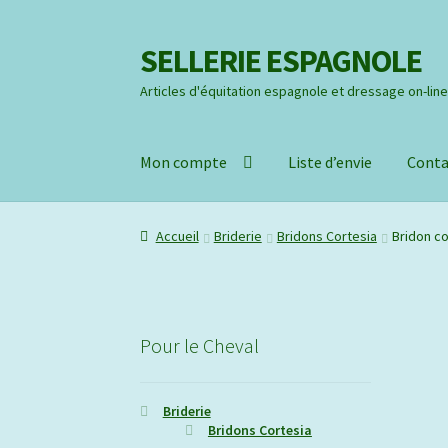
SELLERIE ESPAGNOLE
Aller
Aller
à
au
Articles d'équitation espagnole et dressage on-lin
la
contenu
navigation
Mon compte
Liste d’envie
Conta
Accueil
Briderie
Bridons Cortesia
Bridon c
Pour le Cheval
Briderie
Bridons Cortesia