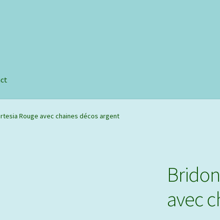
e
ct
ortesia Rouge avec chaines décos argent
Bridon
avec c