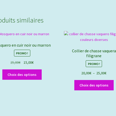
oduits similaires
quero en cuir noir ou marron
Collier de chasse vaquera
PROMO !
filigrane
Le
Le
25,00
€
15,00
€
PROMO !
prix
prix
Ce
Plage
20,00
€
–
25,00
€
initial
actuel
Choix des options
produit
de
était :
est :
C
a
prix :
25,00€.
15,00€.
Choix des options
p
plusieurs
20,00
a
variations.
à
p
Les
25,00
v
options
L
peuvent