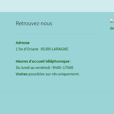
o
être
p
choisies
ê
sur
c
la
Retrouvez-nous
s
page
la
du
p
produit
d
Adresse
p
L’ile d’Oriane 05300 LARAGNE
Heures d’accueil téléphonique :
Du lundi au vendredi : 9h00–17h00
Visites
possibles sur rdv uniquement.