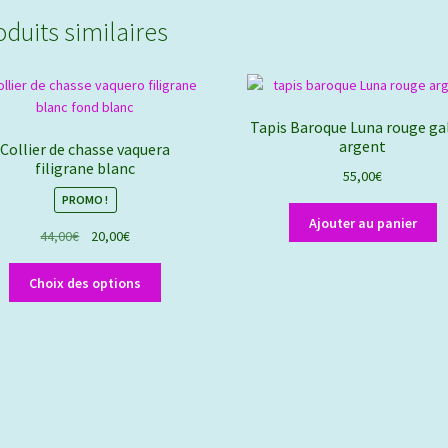
oduits similaires
Tapis Baroque Luna rouge ga
argent
Collier de chasse vaquera
filigrane blanc
55,00
€
PROMO !
Ajouter au panier
Le
Le
44,00
€
20,00
€
prix
prix
Ce
initial
actuel
Choix des options
produit
était :
est :
a
44,00€.
20,00€.
plusieurs
variations.
Les
options
peuvent