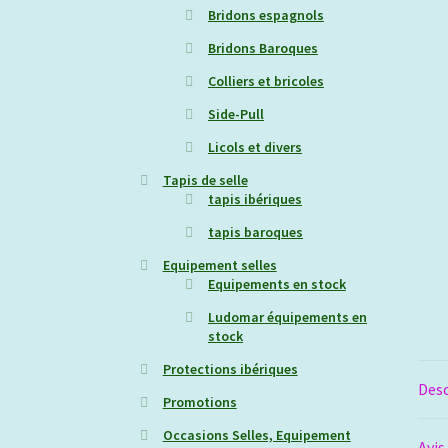
Bridons espagnols
Bridons Baroques
Colliers et bricoles
Side-Pull
Licols et divers
Tapis de selle
tapis ibériques
tapis baroques
Equipement selles
Equipements en stock
Ludomar équipements en
stock
Protections ibériques
Desc
Promotions
Occasions Selles, Equipement
Avis