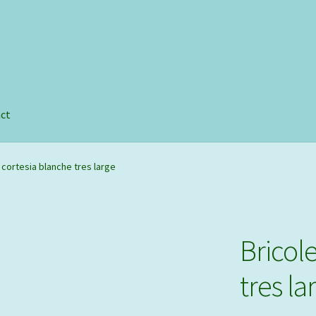
e
ct
 cortesia blanche tres large
Bricol
tres la