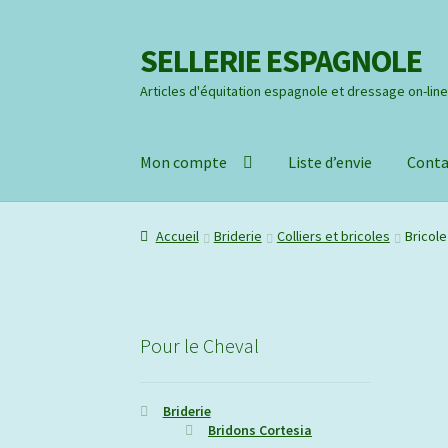
SELLERIE ESPAGNOLE
Aller
Aller
à
au
Articles d'équitation espagnole et dressage on-lin
la
contenu
navigation
Mon compte
Liste d’envie
Conta
Accueil
Briderie
Colliers et bricoles
Bricole
Pour le Cheval
Briderie
Bridons Cortesia