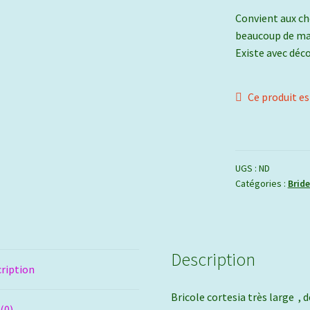
Convient aux che
beaucoup de mar
Existe avec déco
Ce produit es
UGS :
ND
Catégories :
Bride
Description
ription
Bricole cortesia très large ,
 (0)