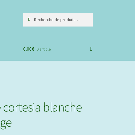
Recherche
Recherche
pour :
0,00
€
0 article
e cortesia blanche
rge