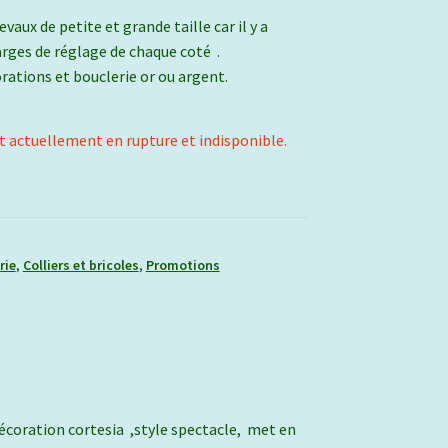
vaux de petite et grande taille car il y a
ges de réglage de chaque coté .
rations et bouclerie or ou argent.
t actuellement en rupture et indisponible.
rie
,
Colliers et bricoles
,
Promotions
 décoration cortesia ,style spectacle, met en